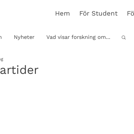
Hem
För Student
Fö
n
Nyheter
Vad visar forskning om...
ng
artider