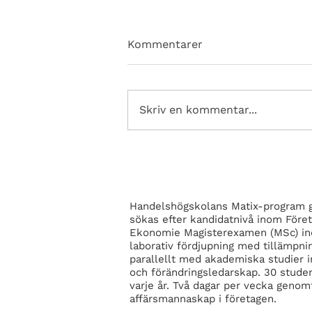
Kommentarer
Skriv en kommentar...
Matix unika
klassgemenskap
Handelshögskolans Matix-program g
sökas efter kandidatnivå inom Före
Ekonomie Magisterexamen (MSc) in
laborativ fördjupning med tillämpnin
parallellt med akademiska studier i
och förändringsledarskap. 30 studen
varje år. Två dagar per vecka genom
affärsmannaskap i företagen.