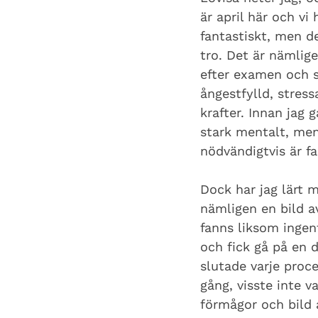
är april här och vi
fantastiskt, men d
tro. Det är nämlig
efter examen och s
ångestfylld, stres
krafter. Innan jag 
stark mentalt, men 
nödvändigtvis är fa
Dock har jag lärt 
nämligen en bild a
fanns liksom ingen
och fick gå på en d
slutade varje proce
gång, visste inte v
förmågor och bild a