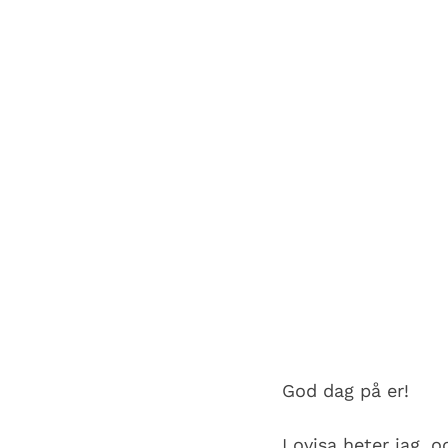
God dag på er!
Lovisa heter jag, o