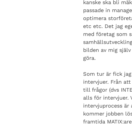
kanske ska bli mäkl
passade in managem
optimera storföret
etc etc. Det jag eg
med företag som si
samhällsutveckling
bilden av mig själ
göra.
Som tur är fick jag
intervjuer. Från a
till frågor (dvs INT
alls för intervjuer.
intervjuprocess är 
kommer jobben lösa 
framtida MATIX:are