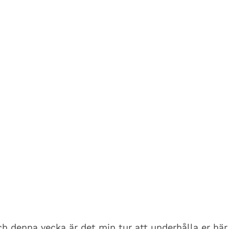
ch denna vecka är det min tur att underhålla er här