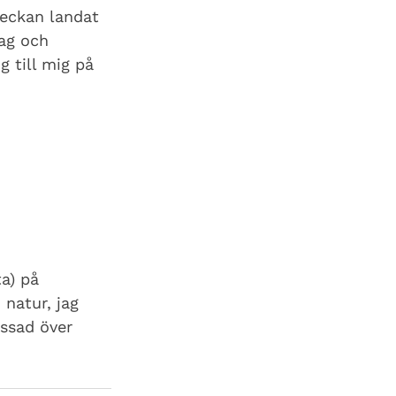
veckan landat 
ag och 
g till mig på 
a) på 
 natur, jag 
ssad över 