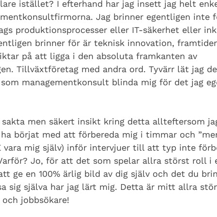
are istället? I efterhand har jag insett jag helt enke
entkonsultfirmorna. Jag brinner egentligen inte fö
ags produktionsprocesser eller IT-säkerhet eller in
entligen brinner för är teknisk innovation, framtiden
ktar på att ligga i den absoluta framkanten av 
en. Tillväxtföretag med andra ord. Tyvärr lät jag d
v som managementkonsult blinda mig för det jag ege
 sakta men säkert insikt kring detta allteftersom ja
tt ha börjat med att förbereda mig i timmar och ”me
E vara mig själv) inför intervjuer till att typ inte fö
 Varför? Jo, för att det som spelar allra störst roll i 
att ge en 100% ärlig bild av dig själv och det du brin
sig själva har jag lärt mig. Detta är mitt allra störs
 och jobbsökare!