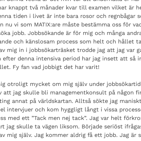
 har knappt två månader kvar till examen vilket är he
enna tiden i livet är inte bara rosor och regnbågar
en nu vi som MATIX:are måste bestämma oss för vad v
öka jobb. Jobbsökande är för mig och många andra
sande och känslosam process som helt och hållet ta
gav mig in i jobbsökarträsket trodde jag att jag var 
efter denna intensiva period har jag insett att så i
llet. Fy fan vad jobbigt det har varit!
mig otroligt mycket om mig själv under jobbsökartid
v att jag skulle bli managementkonsult på någon fin
ting annat på världskartan. Alltså sökte jag maniskt
el intervjuer och kom hyggligt långt i vissa process
ss med ett ”Tack men nej tack”. Jag var helt förkro
art jag skulle ta vägen liksom. Började seriöst ifråg
v mig själv. Jag kommer aldrig få ett jobb. Jag är s