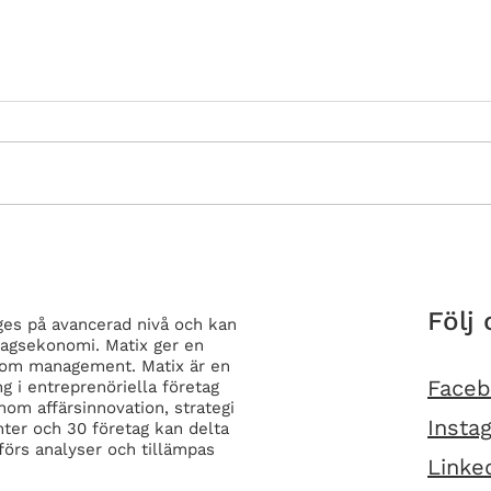
Varför MATIX?
VIK
Följ 
es på avancerad nivå och kan
tagsekonomi. Matix ger en
om management. Matix är en
Face
g i entreprenöriella företag
nom affärsinnovation, strategi
Insta
ter och 30 företag kan delta
förs analyser och tillämpas
Linke