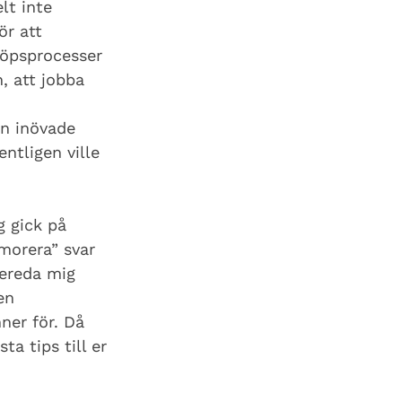
lt inte 
r att 
köpsprocesser 
, att jobba 
en inövade 
ntligen ville 
g gick på 
morera” svar 
rbereda mig 
en 
ner för. Då 
ta tips till er 