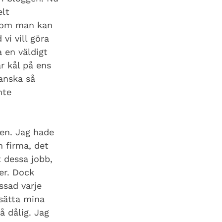
lt 
 som man kan 
i vill göra 
 en väldigt 
r kål på ens 
ganska så 
nte 
en. Jag hade 
 firma, det 
 dessa jobb, 
er. Dock 
ssad varje 
asätta mina 
å dålig. Jag 