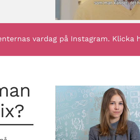
enternas vardag på Instagram. Klicka 
 man
ix?