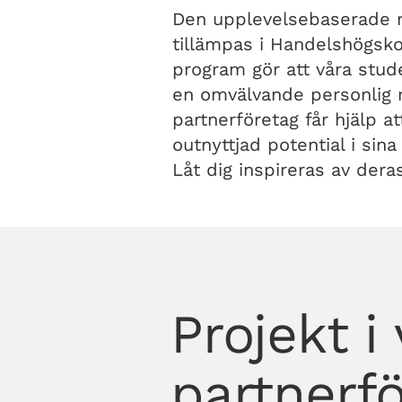
Den upplevelsebaserade
tillämpas i Handelshögsko
program gör att våra stu
en omvälvande personlig 
partnerföretag får hjälp a
outnyttjad potential i sin
Låt dig inspireras av dera
Projekt i
partnerf