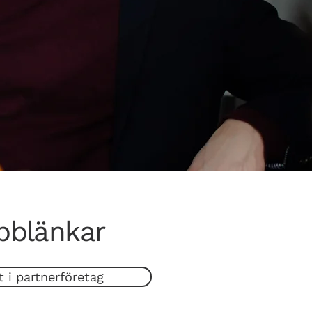
bblänkar
t i partnerföretag