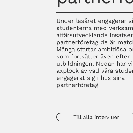
Under läsåret engagerar s
studenterna med verksam
affärsutvecklande insatse
partnerföretag de är mat
Många startar ambitiösa p
som fortsätter även efter
utbildningen.​ Nedan har vi
axplock av vad våra stude
engagerat sig i hos sina
partnerföretag.
Till alla intervjuer