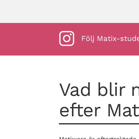
Följ Matix-stud
Vad blir
efter Mat