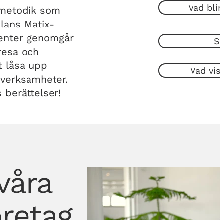
Vad bli
 metodik som
lans Matix-
denter genomgår
S
resa och
tt låsa upp
Vad vis
a verksamheter.
s berättelser!
 våra
öretag