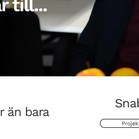
till...
Sna
 än bara
Projek