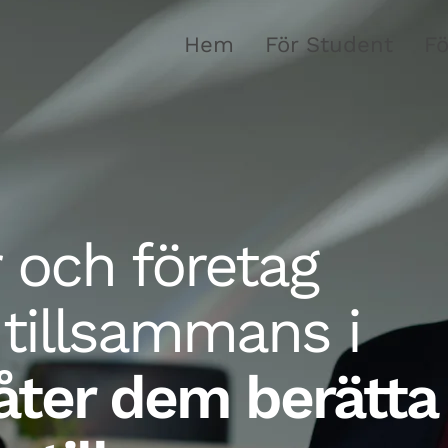
Hem
För Student
Fö
 och företag
 tillsammans i
låter dem berätta