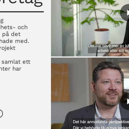
ig
hets- och
r på det
chade med.
rojekt
 samlat ett
nter har