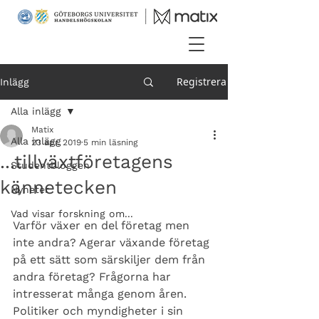
Registrera
Inlägg
Alla inlägg
Matix
Alla inlägg
23 apr. 2019
5 min läsning
...tillväxtföretagens
Studentbloggen
kännetecken
Nyheter
Vad visar forskning om...
Varför växer en del företag men 
inte andra? Agerar växande företag 
på ett sätt som särskiljer dem från 
andra företag? Frågorna har 
intresserat många genom åren. 
Politiker och myndigheter i sin 