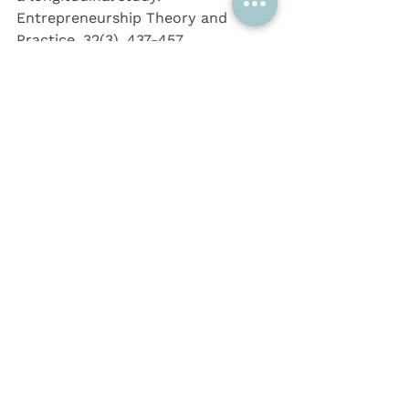
Entrepreneurship Theory and 
Practice, 32(3), 437-457. 
Demir, R., Wennberg, K., och 
McKelvie, A. 2017. The strategic 
management of high-growth firms: 
a review and theoretical 
conceptualization. Long Range 
Planning, 50(4), 431-456. 
Dobbs, M och Hamilton, R.T. 2007. 
Small business growth: recent 
evidence and new directions", 
International Journal of 
Entrepreneurial Behavior och 
Research, Vol. 13 Iss 5 pp. 296 - 322 
Hillbrand, C. 2006. Strategy 