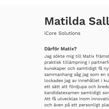
Matilda Sal
iCore Solutions
Därför Matix?
Jag sökte mig till Matix främs
praktisk tillämpning i partnerf
kunskaper och samtidigt få nya
sammanhang såg jag som en s
lockades jag av innehållet i 
ett sätt att fördjupa och bre
kandidatexamen samtidigt som
Att få utvecklas inom innovati
och även på ett personligt pl