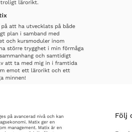
roligt lärorikt.
tix
 på att ha utvecklats på både
ligt plan i samband med
get och kursmoduler inom
na större trygghet i min förmåga
ärssammanhang och samtidigt
lv att ta med mig in i framtida
am emot ett lärorikt och ett
ga minnen!
Följ 
es på avancerad nivå och kan
tagsekonomi. Matix ger en
om management. Matix är en