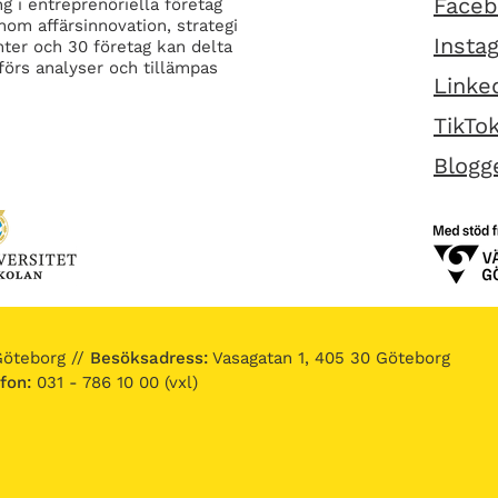
Face
g i entreprenöriella företag
nom affärsinnovation, strategi
Insta
ter och 30 företag kan delta
förs analyser och tillämpas
Linke
TikTo
Blogg
Göteborg //
Besöksadress:
Vasagatan 1, 405 30 Göteborg
fon:
031 - 786 10 00 (vxl)