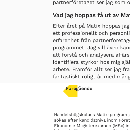
partnerföretaget ser jag som ot
Vad jag hoppas få ut av Ma
Efter året på Matix hoppas jag
ett professionellt och person
erfarenhet från partnerföreta
programmet. Jag vill även kän
att förstå och analysera aff
identifiera styrkor hos mig sjä
arbete. Framför allt ser jag fr
fantastiskt roligt år med mån
Föregående
Handelshögskolans Matix-program g
sökas efter kandidatnivå inom Före
Ekonomie Magisterexamen (MSc) in