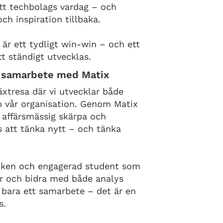
 ett techbolags vardag – och
och inspiration tillbaka.
 är ett tydligt win-win – och ett
tt ständigt utvecklas.
rt samarbete med Matix
äxtresa där vi utvecklar både
ch vår organisation. Genom Matix
, affärsmässig skärpa och
s att tänka nytt – och tänka
fiken och engagerad student som
or och bidra med både analys
e bara ett samarbete – det är en
s.