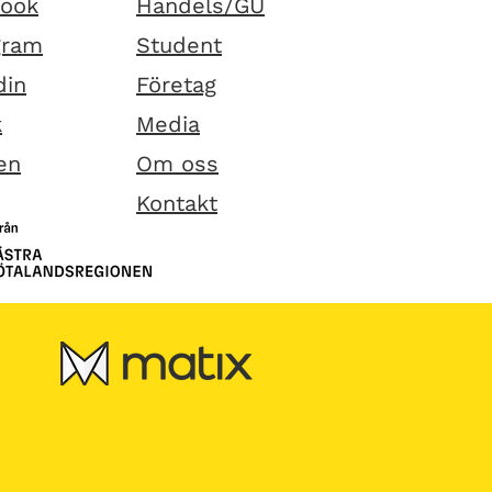
book
Handels/GU
gram
Student
din
Företag
k
Media
en
Om oss
Kontakt