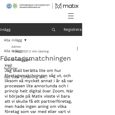
Registrera
Inlägg
Alla inlägg
Admin
Alla inlägg
16 jan. 2021
3 min läsning
Företagsmatchningen
Studentbloggen
Hej!
Nyheter
Jag skall berätta lite om hur 
företagsmatchningen såg ut, och 
Vad visar forskning om...
liksom så mycket annat i år så var 
processen lite annorlunda och i 
princip helt digital över Zoom. När 
vi började på Matix visste vi bara 
att vi skulle få ett partnerföretag, 
men hade ingen aning om vilka 
företag som var med eller vart vi 