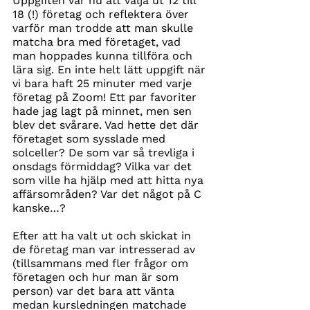
Uppgiften var nu att välja ut 12 till 
18 (!) företag och reflektera över 
varför man trodde att man skulle 
matcha bra med företaget, vad 
man hoppades kunna tillföra och 
lära sig. En inte helt lätt uppgift när 
vi bara haft 25 minuter med varje 
företag på Zoom! Ett par favoriter 
hade jag lagt på minnet, men sen 
blev det svårare. Vad hette det där 
företaget som sysslade med 
solceller? De som var så trevliga i 
onsdags förmiddag? Vilka var det 
som ville ha hjälp med att hitta nya 
affärsområden? Var det något på C 
kanske…?
Efter att ha valt ut och skickat in 
de företag man var intresserad av 
(tillsammans med fler frågor om 
företagen och hur man är som 
person) var det bara att vänta 
medan kursledningen matchade 