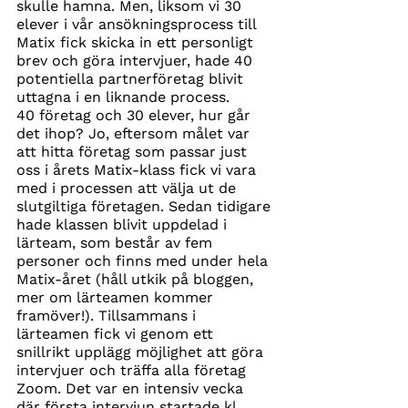
skulle hamna. Men, liksom vi 30 
elever i vår ansökningsprocess till 
Matix fick skicka in ett personligt 
brev och göra intervjuer, hade 40 
potentiella partnerföretag blivit 
uttagna i en liknande process.
40 företag och 30 elever, hur går 
det ihop? Jo, eftersom målet var 
att hitta företag som passar just 
oss i årets Matix-klass fick vi vara 
med i processen att välja ut de 
slutgiltiga företagen. Sedan tidigare 
hade klassen blivit uppdelad i 
lärteam, som består av fem 
personer och finns med under hela 
Matix-året (håll utkik på bloggen, 
mer om lärteamen kommer 
framöver!). Tillsammans i 
lärteamen fick vi genom ett 
snillrikt upplägg möjlighet att göra 
intervjuer och träffa alla företag 
Zoom. Det var en intensiv vecka 
där första intervjun startade kl 